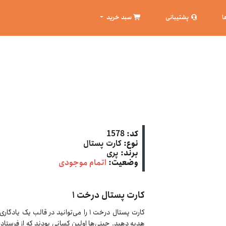
ا
پشتیبانی
سبد خرید
کد:
1578
نوع:
کارت پستال
برند:
پری
وضعیت:
اتمام موجودی
کارت پستال درخت ۱
کارت پستال درخت ۱ را می‌توانید در قالب 
هدیه دهید. چینی‌ها اولین کسانی بودند که از فرستادن