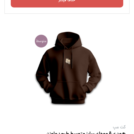
حذف فیلتر
کت‌ مپ