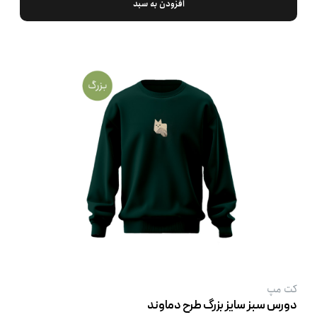
افزودن به سبد
کت‌ مپ
دورس سبز سایز بزرگ طرح دماوند