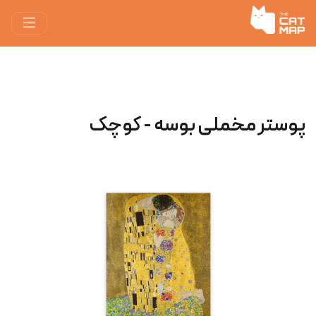
پوستر مخملی بوسه - کوچک