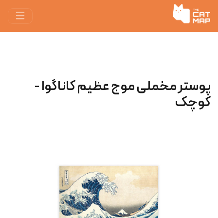
پوستر مخملی موج عظیم کاناگوا -
کوچک