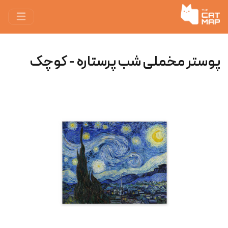
پوستر مخملی شب پرستاره - کوچک