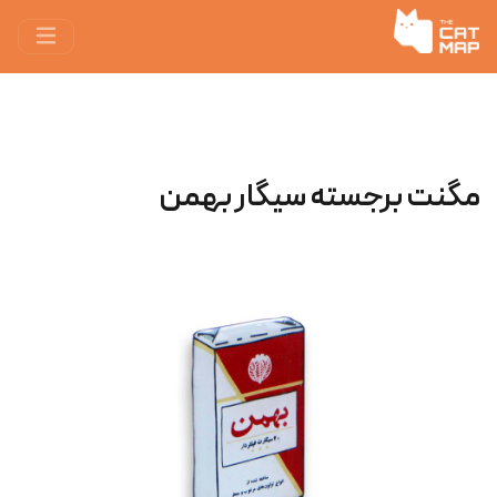
مگنت برجسته سیگار بهمن