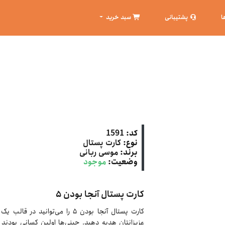
ا
پشتیبانی
سبد خرید
کد:
1591
نوع:
کارت پستال
برند:
موسی ربانی
وضعیت:
موجود
کارت پستال آنجا بودن ۵
کارت پستال آنجا بودن ۵ را می‌توان
عزیزانتان هدیه دهید. چینی‌ها اولین کسانی بودند ک