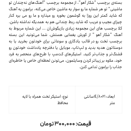
بسته‌ی برچسب "شکار آهو"، از مجموعه برچسب "آهنگ‌های نه‌چندان تو
ماشینی" تو هر شماره ما رو سوار یه ماشین خاص می‌کنه، برامون یه آهنگ
که شاید کمتر این روزا به گوشمون بخوره رو میذاره و ما رو می بره کنار
چیزای عجیب و غریب که شاید ربط چندانی هم به همدیگه نداشته باشن.
کلا برچسب های این مجموعه زیادی بازیگوش‌ان ... این شماره مربوط به
آهنگ "شکار آهو " از کورش یغمایی هستش. شما می‌تونید این بسته
برچسب تخت رو در قالب یادگاری و سوغاتی برای خودتون بخرید یا به
دوستاتون هدیه بدید و لپ‌تاپ، موبایل یا دفترچه یادداشت خودتون رو
قشنگ‌تر و جذاب‌تر کنید. استیکرهای کت‌مپ با طرح‌های منحصر به فرد
خود، علاوه بر زیباتر کردن وسایلمون، می‌تونن لحظه‌ای خاص یا خاطره‌ای
جذاب را برامون تداعی کنن.
ابعاد: ٢١×١٤/٨سانتی
نوع: استیکر تخت همراه با لایه
متر
محافظ
قیمت:
۳۰۰,۰۰۰ تومان