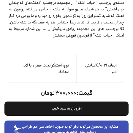
بسته‌ی برچسب "حباب اشک"، از مجموعه برچسب "آهنگ‌های نه‌چندان
تو ماشینی" تو هر شماره ما رو سوار یه ماشین خاص می‌کنه، برامون یه
آهنگ که شاید کمتر این روزا به گوشمون بخوره رو میذاره و ما رو می بره کنار
چیزای عجیب و غریب که شاید ربط چندانی هم به همدیگه نداشته باشن.
کلا برچسب های این مجموعه زیادی بازیگوش‌ان ... این شماره مربوط به
آهنگ "حباب اشک" از فریدون فروغی هستش.
ابعاد: ٢١×١٤/٨سانتی
نوع: استیکر تخت همراه با لایه
متر
محافظ
قیمت:
۳۰۰,۰۰۰ تومان
افزودن به سبد خرید
مشابه این محصول می‌تونه برای تو به صورت اختصاصی هم طراحی
و تولید بشه! کافیه به پرینتیا سر بزنی