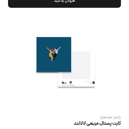
افزودن به سبد
پاییز موسوی
کارت پستال مربعی لالالند