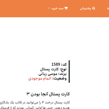
ا
پشتیبانی
سبد خرید
کد:
1589
نوع:
کارت پستال
برند:
موسی ربانی
وضعیت:
اتمام موجودی
کارت پستال آنجا بودن ٣
کارت پستال درخت ٣ را می‌توانید در قالب
هدیه دهید. چینی‌ها اولین کسانی بودند که از فرستادن