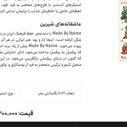
استیکرهای کت‌مپ با طرح‌های منحصر به فرد خود، علا
لحظه‌ای خاص یا خاطره‌ای جذاب را برایمان تداعی کنند
عاشقانه‌های شیرین
Made By Naime با دغدغه‌ی حفظ فرهنگ ایرا
شکل گرفته است. اینجا تار و پود هنر ایرانی در هر اث
پیوند می‌‌خورد. de By Naime
که پیکسل به پیکسل ساخته می‌شود، ادای احترامی به
که اکنون در دنیای پیکسلی بازآفرینی می‌شود. در این
متصل کنیم و ترکیبی منحصر به فرد از نوستالژی و نوآوری
ابعاد: ٢١×١٤/٨سانتی متر
نوع: استی
قیمت:
۳۰۰,۰۰۰ توما