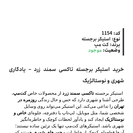
کد:
1154
نوع:
استیکر برجسته
برند:
کت‌ مپ
وضعیت:
موجود
خرید استیکر برجسته تاکسی سمند زرد – یادگاری
شهری و نوستالژیک
استیکر برجسته
تاکسی سمند زرد
از محصولات خاص
کت‌مپ
،
طرحی آشنا و شهری دارد که حس و حال زندگی
روزمره در
تهران
را تداعی می‌کند. این استیکر می‌تواند روی وسایل
شخصی شما، مثل موبایل، لپ‌تاپ یا دفترچه، جلوه‌ای
خاص و
نوستالژیک
ایجاد کند و یادآور لحظات کوچک و خاطره‌انگیز
شهری باشد. استیکرهای کت‌مپ تنها یک تزئین ساده نیستند؛
آن‌ها قطعه‌ای کوچک از خاطرات و
حس‌های شهری
هستند که