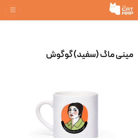
مینی ماگ (سفید) گوگوش