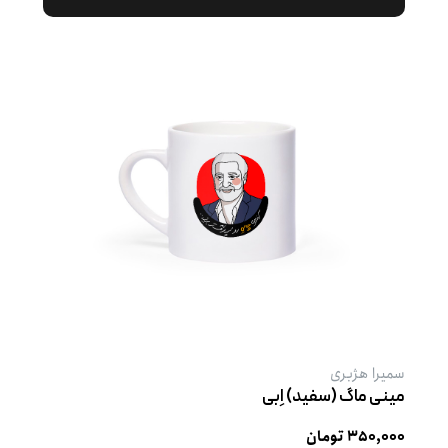
سمیرا هژبری
مینی ماگ (سفید) اِبی
۳۵۰,۰۰۰ تومان