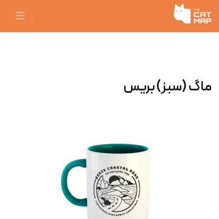
ماگ (سبز) بریس