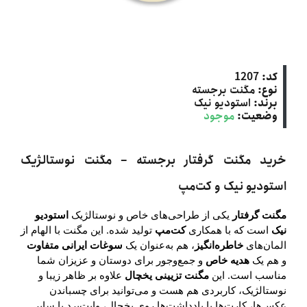
کد:
1207
نوع:
مگنت برجسته
برند:
استودیو نیک
وضعیت:
موجود
خرید مگنت گرفتار برجسته – مگنت نوستالژیک
استودیو نیک و کت‌مپ
مگنت گرفتار
یکی از طراحی‌های خاص و نوستالژیک
استودیو
نیک
است که با همکاری
کت‌مپ
تولید شده. این مگنت با الهام از
المان‌های
خاطره‌انگیز
، هم به‌عنوان یک
سوغات ایرانی متفاوت
و هم یک
هدیه خاص
و جمع‌وجور برای دوستان و عزیزان شما
مناسب است. این
مگنت تزیینی یخچال
علاوه بر ظاهر زیبا و
نوستالژیک، کاربردی هم هست و می‌توانید برای چسباندن
عکس‌ها، کارت‌ها یا یادداشت‌ها روی یخچال، وایت‌برد یا سایر