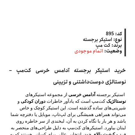
کد:
895
نوع:
استیکر برجسته
برند:
کت‌ مپ
وضعیت:
اتمام موجودی
خرید استیکر برجسته آدامس خرسی کت‌مپ –
نوستالژی دوست‌داشتنی و تزیینی
استیکر برجسته
آدامس خرسی
از مجموعه استیکرهای
نوستالژیک
کت‌مپ است که یادآور خاطرات
دوران کودکی
و
شیرینی‌های ساده گذشته است. این استیکر کوچک و خاص
می‌تواند همراهی همیشگی برای لپ‌تاپ، موبایل یا دفترچه شما
باشد و هر بار با نگاه کردن به آن، لبخندی از سر خاطره روی
لبتان بیاورد. استیکرهای کت‌مپ به دلیل طراحی‌های منحصر به
فرد و
کیفیت بالای
خود، انتخابی عالی برای کسانی هستند که به