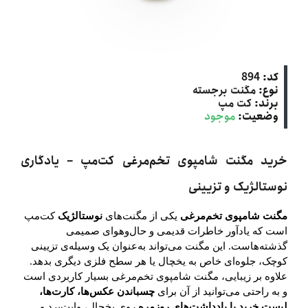
کد:
894
نوع:
مگنت برجسته
برند:
کت‌ مپ
وضعیت:
موجود
خرید مگنت شامپوی تخم‌مرغی کت‌مپ – یادگاری
نوستالژیک و تزیینی
مگنت شامپوی تخم‌مرغی
یکی از مگنت‌های
نوستالژیک
کت‌مپ
است که یادآور خاطرات قدیمی و حال‌وهوای صمیمی
گذشته‌هاست. این مگنت می‌تواند به‌عنوان یک وسیله‌ی تزیینی
کوچک، جلوه‌ای خاص به یخچال یا هر سطح فلزی دیگری بدهد.
علاوه بر زیبایی، مگنت شامپوی تخم‌مرغی بسیار کاربردی است
و به راحتی می‌توانید از آن برای
چسباندن عکس‌ها، کارت‌ها،
لیست خرید یا یادداشت‌های روزمره
روی یخچال، وایت‌برد و