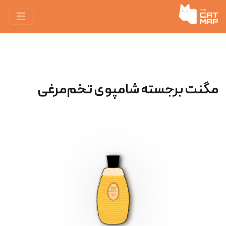
مگنت برجسته شامپوی تخم‌مرغی