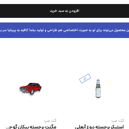
افزودن به سبد خرید
ن محصول می‌تونه برای تو به صورت اختصاصی هم طراحی و تولید بشه! کافیه به پرینتیا سر بز
کت‌ مپ
کت‌ مپ
استیکر برجسته دوغ آبعلی
مگنت برجسته پیکان گوجه ‌ای