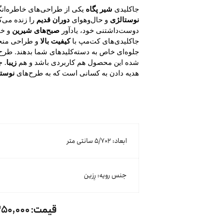
جاکلیدی
شیر پگاه
یکی از طراحی‌های خاطره‌انگ
نوستالژی
و حال‌وهوای
دوران قدیم
را زنده می‌ک
دوست‌داشتنی خود، یادآور
صبح‌های شیرین
و خا
جاکلیدی‌های کت‌مپ با
کیفیت بالا
و طراحی منحصر
جلوه‌ای خاص به دسته‌کلیدهای شما بدهند. طر
شده این محصول هم کاربردی باشد و هم
زیبا
. ج
هدیه دادن به کسانی است که به طرح‌های
نوستا
ابعاد: ۲×۵/۷ سانتی متر
جنس رویه: رِزین
قیمت:
۲۵۰,۰۰۰ توما