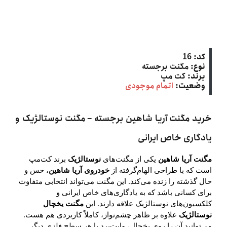
کد:
16
نوع:
مگنت برجسته
برند:
کت‌ مپ
وضعیت:
اتمام موجودی
خرید مگنت آریا شاهین برجسته – مگنت نوستالژیک و
یادگاری خاص ایرانی
مگنت آریا شاهین
یکی از مگنت‌های
نوستالژیک
برند
کت‌مپ
است که با طراحی الهام‌گرفته از
خودروی آریا شاهین
، حس و
حال گذشته را زنده می‌کند. این مگنت می‌تواند انتخابی متفاوت
برای کسانی باشد که به یادگاری‌های خاص ایرانی و
کلکسیون‌های نوستالژیک علاقه دارند. این
مگنت یخچال
نوستالژیک
علاوه بر ظاهر چشم‌نواز، کاملاً کاربردی هم هست.
می‌توانید آن را روی یخچال، وایت‌برد یا هر سطح فلزی دیگر