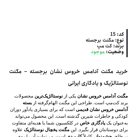
کد:
15
نوع:
مگنت برجسته
برند:
کت‌ مپ
وضعیت:
موجود
خرید مگنت آدامس خروس نشان برجسته – مگنت
نوستالژیک و یادگاری ایرانی
مگنت آدامس خروس نشان
یکی از
نوستالژیک‌ترین
محصولات
برند
کت‌مپ
است. طراحی این مگنت الهام‌گرفته از
بسته
آدامس خروس نشان قدیمی
است که برای بسیاری یادآور دوران
کودکی و خاطرات شیرین گذشته است. این محصول می‌تواند
به‌عنوان یک
یادگاری خاص
در کلکسیون شما یا هدیه‌ای متفاوت
برای دوستانتان قرار بگیرد. این
مگنت یخچال نوستالژیک
علاوه
بر ظاهر
چشم‌نواز
، کاملاً
کاربردی
است. می‌توانید آن را روی