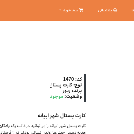
ا
پشتیبانی
سبد خرید
کد:
1470
نوع:
کارت پستال
برند:
ریور
وضعیت:
موجود
کارت پستال شهر ابیانه
کارت پستال شهر ابیانه را می‌توانید در قالب یک یادگار
هدیه دهید. چینی‌ها اولین کسانی بودند که از فرستادن