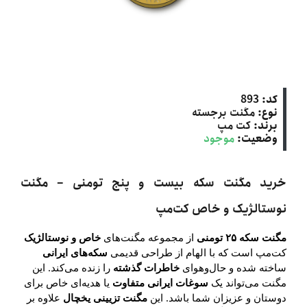
کد:
893
نوع:
مگنت برجسته
برند:
کت‌ مپ
وضعیت:
موجود
خرید مگنت سکه بیست و پنج تومنی – مگنت
نوستالژیک و خاص کت‌مپ
مگنت سکه ۲۵ تومنی
از مجموعه مگنت‌های
خاص و نوستالژیک
کت‌مپ
است که با الهام از طراحی قدیمی
سکه‌های ایرانی
ساخته شده و حال‌و‌هوای
خاطرات گذشته
را زنده می‌کند. این
مگنت می‌تواند یک
سوغات ایرانی متفاوت
یا هدیه‌ای خاص برای
دوستان و عزیزان شما باشد. این
مگنت تزیینی یخچال
علاوه بر