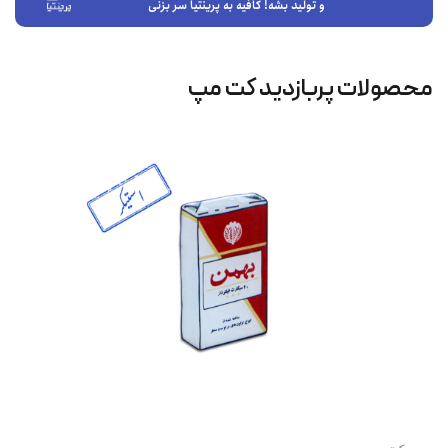
و تولید بشه! کافیه به پرینتیا سر بزنی
محصولات پربازدید کت‌ مپ