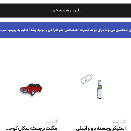
افزودن به سبد خرید
ن محصول می‌تونه برای تو به صورت اختصاصی هم طراحی و تولید بشه! کافیه به پرینتیا سر بز
کت‌ مپ
کت‌ مپ
استیکر برجسته دوغ آبعلی
مگنت برجسته پیکان گوجه ‌ای