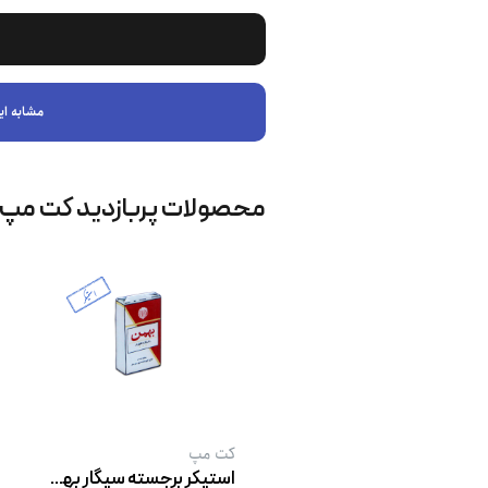
مشابه ای
محصولات پربازدید کت‌ مپ
کت‌ مپ
استیکر برجسته سیگار بهمن