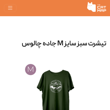
تیشرت سبز سایز M جاده چالوس