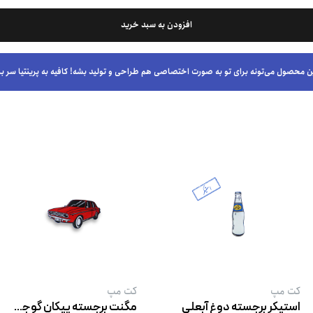
افزودن به سبد خرید
ن محصول می‌تونه برای تو به صورت اختصاصی هم طراحی و تولید بشه! کافیه به پرینتیا سر بز
کت‌ مپ
کت‌ مپ
استیکر برجسته دوغ آبعلی
مگنت برجسته پیکان گوجه ‌ای