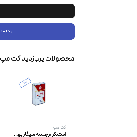
مشابه ای
محصولات پربازدید کت‌ مپ
کت‌ مپ
استیکر برجسته سیگار بهمن