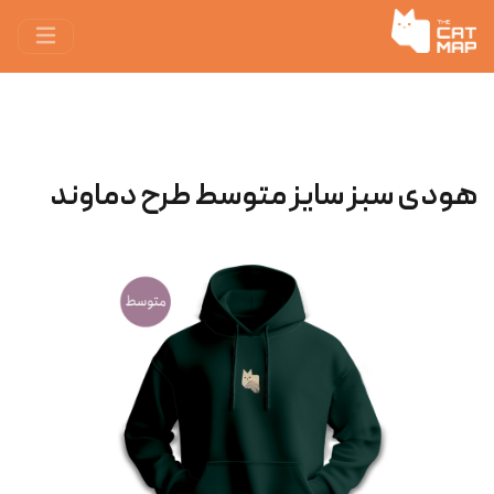
هودی سبز سایز متوسط طرح دماوند