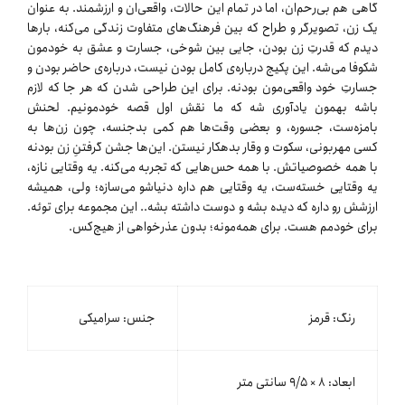
گاهی هم بی‌رحم‌ان، اما در تمام این حالات، واقعی‌ان و ارزشمند. به عنوان
یک زن، تصویرگر و طراح که بین فرهنگ‌های متفاوت زندگی می‌کنه، بارها
دیدم که قدرتِ زن بودن، جایی بین شوخی، جسارت و عشق به خودمون
شکوفا می‌شه. این پکیج درباره‌ی کامل بودن نیست، درباره‌ی حاضر بودن و
جسارتِ خود واقعی‌مون بودنه. برای این طراحی شدن که هر جا که لازم
باشه بهمون یادآوری شه که ما نقش اول قصه خودمونیم. لحنش
بامزه‌ست، جسوره، و بعضی وقت‌ها هم کمی بدجنسه، چون زن‌ها به
کسی مهربونی، سکوت و وقار بدهکار نیستن. این‌ها جشن گرفتنِ زن بودنه
با همه‌ خصوصیاتش. با همه حس‌هایی که تجربه می‌کنه. یه وقتایی نازه،
یه وقتایی خسته‌ست، یه وقتایی هم داره دنیاشو می‌سازه؛ ولی، همیشه
ارزشش رو داره که دیده بشه و دوست داشته بشه.. این مجموعه برای توئه.
برای خودمم هست. برای همه‌مونه؛ بدون ‌عذرخواهی از هیچ‌کس.
رنگ: قرمز
جنس: سرامیکی
ابعاد: ۸ × ۹/۵ سانتی متر