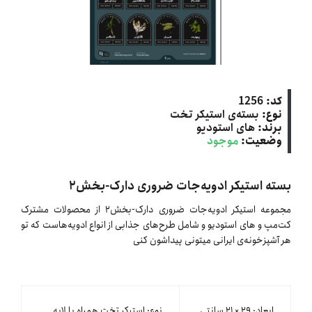
کد:
1256
نوع:
بسته‌ی استیکر تخت
برند:
های استودیو
وضعیت:
موجود
بسته استیکر ادویه‌جات ضروری دارک-بخش۲
مجموعه استیکر ادویه‌جات ضروری دارک-بخش۲ از محصولات مشترک
کت‌مپ و های استودیو و شامل طرح‌های جذابی از انواع ادویه‌هاست که تو
هر آشپزخونه‌ی ایرانی میتونی پیداشون کنی
ابعاد: ۲۹ × ۲۱ سانتی
نوع: استیکر تخت همراه با لایه