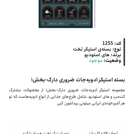
کد:
1255
نوع:
بسته‌ی استیکر تخت
برند:
های استودیو
وضعیت:
موجود
بسته استیکر ادویه‌جات ضروری دارک-بخش۱
مجموعه استیکر ادویه‌جات ضروری دارک-بخش۱ از محصولات مشترک
کت‌مپ و های استودیو، شامل طرح‌های جذابی از انواع ادویه‌هاست که تو
هر آشپزخونه‌ی ایرانی میتونی پیداشون کنی
ابعاد: ۲۹ × ۲۱ سانتی
نوع: استیکر تخت همراه با لایه