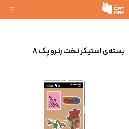
بسته‌ی استیکر تخت رترو پک ۸