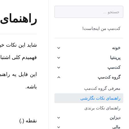
راهنمای
کت‌مپ من اینجاست!
شاید این نکات خی
خونه
فهمیدم کلی اشتبا
پرینتیا
کت‌مپ
این فایل یه راهن
گروه کت‌مپ
باشه.
معرفی گروه کت‌مپ
راهنمای نکات نگارشی
راهنمای نکات برندی
دیزاین
نقطه (.)
مالی