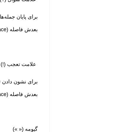
برای پایان جمله‌
بعدش فاصله (Space) بذارید.
علامت تعجب (!)
برای نشون دادن ت
بعدش فاصله (Space) فراموش نشه.
گیومه (« »)