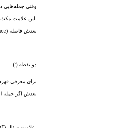
وقتی جمله‌هایی د
این علامت مکث بی
بعدش فاصله (Space) فراموش نشه.
دو نقطه (:)
برای معرفی فهرس
بعدش اگر جمله ادامه دا
علامت سؤال (؟)