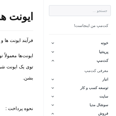
ایونت ها
کت‌مپ من اینجاست!
فرآیند ایونت ها و 
خونه
پرینتیا
ایونت‌ها معمولاً
کت‌مپ
توی یک ایونت شر
معرفی کت‌مپ
بشن.
انبار
توسعه کسب و کار
سایت
سوشال مدیا
نحوه پرداخت :
فروش