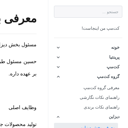
معرفی ب
کت‌مپ من اینجاست!
مسئول بخش دیزا
خونه
پرینتیا
حسین مسئول طراح
کت‌مپ
بر عهده داره.
گروه کت‌مپ
معرفی گروه کت‌مپ
راهنمای نکات نگارشی
راهنمای نکات برندی
وظایف اصلی
دیزاین
تولید محصولات جد
معرفی بخش دیزاین